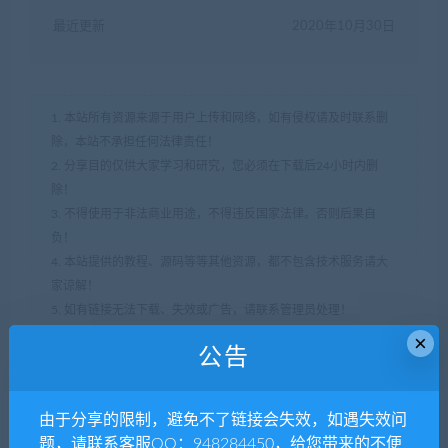
最近更新
2020年10月30日
1. 本站所有资源来源于用户上传和网络，如有侵权请及时联系删
除，本站不承担任何法律责任！
2. 分享目的仅供大家学习和研究，您必须在下载后24小时内删
除！
3. 不得使用于非法商业用途，不得违反国家法律。否则后果自
负！
4. 本站提供的教程、源码等等其他资源，都不包含技术服务请大
家谅解！
5. 如有链接无法下载、失效或广告，请联系管理员处理！
6. 本站资源售价只是赞助，收取费用仅维持本站的日常运营所
×
公告
需！
7. 如遇到加密压缩包，默认解压密码为"www.94zyw.com",如遇到
无法解压的请联系管理员！
由于分享的限制，避免不了链接会失效，如遇失效问
94资源网
»
微信群公众号二维码导航大全整站源码
题，请联系客服QQ：948284450，给您带来的不便