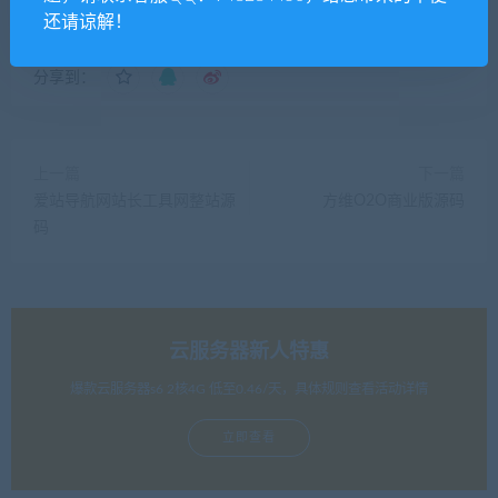
还请谅解！
分享到：
上一篇
下一篇
爱站导航网站长工具网整站源
方维O2O商业版源码
码
云服务器新人特惠
爆款云服务器s6 2核4G 低至0.46/天，具体规则查看活动详情
立即查看