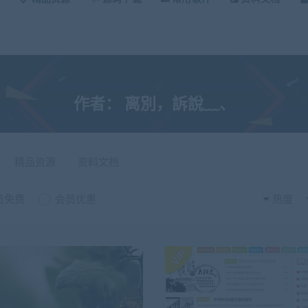
作者：
离別，訴說﹏、
精品资源
资料文档
员免费
会员优惠
热度