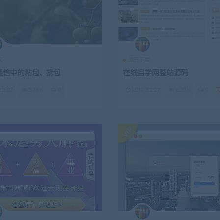
文
源码下载
y 通信中的粘包、拆包
在线自学网整站源码
12-27
3.76K
0
2019-12-27
5.23K
0