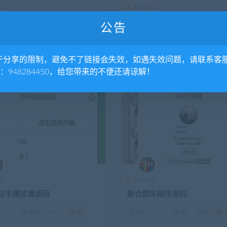
载
源码下载
源码
客服系统源码
公告
12-26
6.07K
0
10
2019-12-26
5.84K
0
于分享的限制，避免不了链接会失效，如遇失效问题，请联系客
Q：948284450，给您带来的不便还请谅解！
载
源码下载
快手播放量源码
聚合图床程序源码
12-26
4.4K
0
10
2019-12-26
3K
0
1