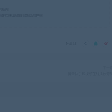
营所需！
om",如遇到无法解压的请联系管理员！
分享到：
下一
抖音快手短视频在线播放源