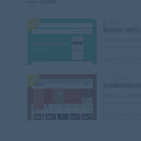
相关推荐
ADMIN
微信抖音小程序生
迅睿微信抖音小程序生
序生成管理系统基于迅睿
2019-12-23
3.
离別，訴說﹏、
仿虎嗅商学院在线
织梦dedecms仿
梦dedecms仿虎嗅商学.
2019-12-25
3.