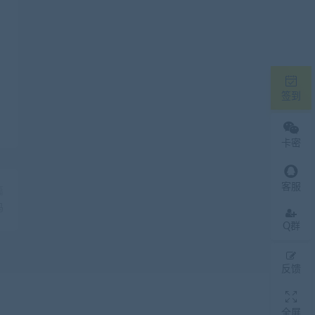
签到
卡密
客服
篇
码
Q群
反馈
全屏