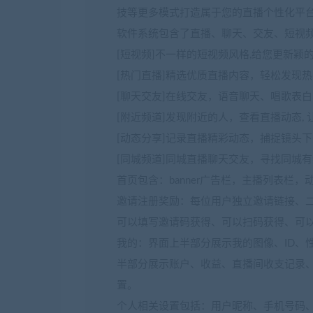
技等更多模式打造属于您的直播个性化平
软件系统包含了直播、聊天、交友、短视
[短视频]不一样的短视频风格,给您更新颖
[热门直播]精选优质直播内容，轻松发现热
[聊天交友]在线交友，语音聊天、唱歌表白
[附近频道]发现附近的人，查看直播动态, 
[动态分享]记录直播精彩动态，捕捉镜头下
[同城频道]同城直播聊天交友，寻找同城有
首页包含：banner广告栏，主播列表栏
邀请注册奖励：每位用户独立邀请链接、
可以填写邀请码获得、可以扫码获得、可
我的：界面上半部分展示我的图像、ID、
半部分展示账户、收益、直播间收支记录
置。
个人相关设置包括：用户昵称、手机号码