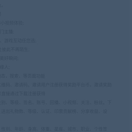
台。
频
的小视频体验;
门主播;
、游戏互动任您选;
让彼此不再陌生;
美好瞬间;
缘人;
，动态，搜索，等页面功能
二维码、邀请码。邀请用户注册获得奖励平台币，邀请奖励
以直接通过下载注册获得
性别、等级、签名、账号、回播、小视频、关注、粉丝。下
、送出礼物数、等级、认证、印票贡献榜、分享收益、设
、性别、年龄、身高、体重、星座、城市、职业、个性签