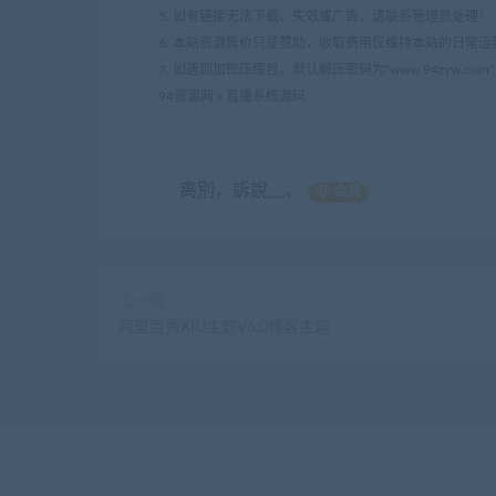
5. 如有链接无法下载、失效或广告，请联系管理员处理！
6. 本站资源售价只是赞助，收取费用仅维持本站的日常运
7. 如遇到加密压缩包，默认解压密码为"www.94zyw.c
94资源网
»
直播系统源码
离別，訴說﹏、
会员
上一篇
阿里百秀XIU主题V6.0博客主题