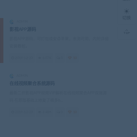
切换
ADMIN
影视APP源码
影视APP源码，可打包成安卓苹果，亲测可用，内附详细
安装教程。
2019-12-23
6.07K
0
10
ADMIN
在线视频聚合系统源码
最新二开影视APP视频VIP解析在线视频聚合APP双端源
码 在原版基础上修复了很多b...
2019-12-23
3.48K
0
10