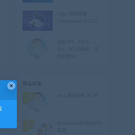
Linux 安装部署
Elasticsearch 8.12.2
浅析 VO、DTO、
DO、PO 的概念、区
别和用处！
精品资源
×
Java 源码剖析 34 讲
服
ZooKeeper源码分析与
实战