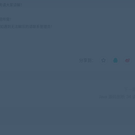
服务请大家谅解！
营所需！
om",如遇到无法解压的请联系管理员！
分享到：
下一
Java 源码剖析 34 