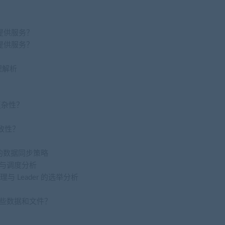
提供服务？
提供服务？
理解析
的复杂性？
一致性？
wer 的数据同步策略
理与调度分析
与 Leader 的选举分析
？
生哪些数据和文件？