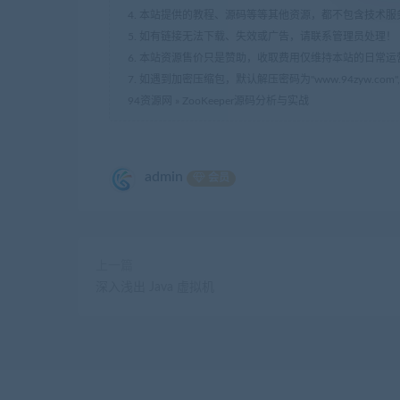
4. 本站提供的教程、源码等等其他资源，都不包含技术
5. 如有链接无法下载、失效或广告，请联系管理员处理！
6. 本站资源售价只是赞助，收取费用仅维持本站的日常运
7. 如遇到加密压缩包，默认解压密码为"www.94zyw.c
94资源网
»
ZooKeeper源码分析与实战
admin
会员
上一篇
深入浅出 Java 虚拟机