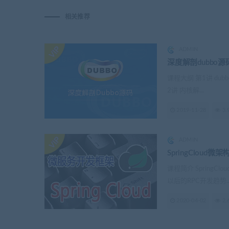
相关推荐
ADMIN
深度解剖dubbo源
课程大纲 第1讲 dubb
2讲 内核解...
2019-11-28
3.
ADMIN
SpringCloud微架
课程简介 SpringC
以后的RPC开发趋势..
2020-04-02
2.