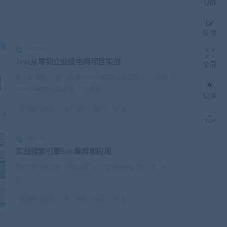
Q群
反馈
ADMIN
Java从零到企业级电商项目实战
全屏
第1章 课程介绍（提供4900+问题与答案库） （提供
4900+问题与答案库，你遇到...
切换
2019-12-07
3.32K
0
10
ADMIN
实战搜索引擎Solr集群和应用
第01讲 solr5简介 第02讲 solr5之Schema 第03讲 solr5
之...
2019-12-07
3.58K
0
5