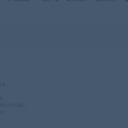
战
开发
用
实现分布式通知
问？