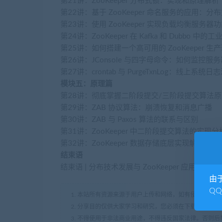
第21讲：ZooKeeper 分布式锁：实现和原理解析
第22讲：基于 ZooKeeper 命名服务的应用：分布
第23讲：使用 ZooKeeper 实现负载均衡服务器
第24讲：ZooKeeper 在 Kafka 和 Dubbo 
第25讲：如何搭建一个高可用的 ZooKeeper 生
第26讲：JConsole 与四字母命令：如何监控服务器
第27讲：crontab 与 PurgeTxnLog：线上
模块五：原理篇
第28讲：彻底掌握二阶段提交/三阶段提交算法原
第29讲：ZAB 协议算法：崩溃恢复和消息广播
第30讲：ZAB 与 Paxos 算法的联系与区别
第31讲：ZooKeeper 中二阶段提交算法的实现分
第32讲：ZooKeeper 数据存储底层实现解析
结束语
结束语 | 分布技术发展与 ZooKeeper 应用前景
由
Q
1. 本站所有资源来源于用户上传和网络，如有侵权请及
2. 分享目的仅供大家学习和研究，您必须在下载后24小
3. 不得使用于非法商业用途，不得违反国家法律。否则后