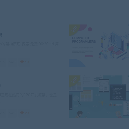
码
o的架构原理-探索 免费 00:20:44 第
98K
0
10
构
loud是现在热门的RPC开发框架，也是
.
68K
0
20