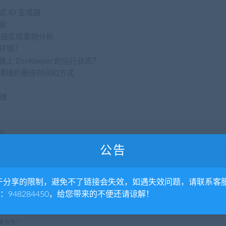
式 ID 生成器
功能
中的工业级实现案例分析
产环境？
上 ZooKeeper 的运行状态？
系统日志清理的最佳时间和方式
理
析
公告
于分享的限制，避免不了链接会失效，如遇失效问题，请联系客
Q：948284450，给您带来的不便还请谅解！
时联系删除，本站不承担任何法律责任！
时内删除！
果自负！