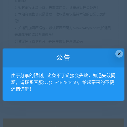
家谅解！
5. 如有链接无法下载、失效或广告，请联系管理员处理！
6. 本站资源售价只是赞助，收取费用仅维持本站的日常运营所
需！
7. 如遇到加密压缩包，默认解压密码为"www.94zyw.com",如遇到
无法解压的请联系管理员！
94资源网
»
微信抖音小程序生成管理系统源码
×
公告
分享到：
由于分享的限制，避免不了链接会失效，如遇失效问
题，请联系客服QQ：948284450，给您带来的不便
还请谅解！
上一篇
下一篇
手赚网试玩平台源码
仿呆萌直播原生源码