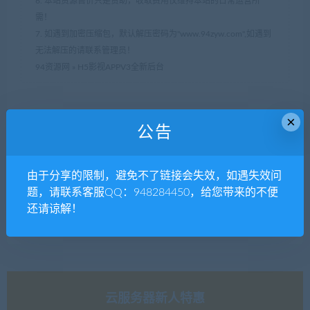
6. 本站资源售价只是赞助，收取费用仅维持本站的日常运营所
需！
7. 如遇到加密压缩包，默认解压密码为"www.94zyw.com",如遇到
无法解压的请联系管理员！
94资源网
»
H5影视APPV3全新后台
×
分享到：
公告
由于分享的限制，避免不了链接会失效，如遇失效问
上一篇
下一篇
题，请联系客服QQ：948284450，给您带来的不便
优酷爱奇艺VIP视频源码
仿虎嗅商学院在线视频教育门
还请谅解！
户网站
云服务器新人特惠