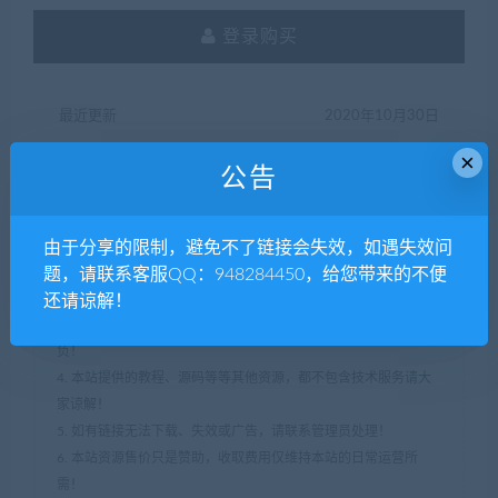
登录购买
最近更新
2020年10月30日
×
公告
1. 本站所有资源来源于用户上传和网络，如有侵权请及时联系删
除，本站不承担任何法律责任！
由于分享的限制，避免不了链接会失效，如遇失效问
2. 分享目的仅供大家学习和研究，您必须在下载后24小时内删
题，请联系客服QQ：948284450，给您带来的不便
除！
还请谅解！
3. 不得使用于非法商业用途，不得违反国家法律。否则后果自
负！
4. 本站提供的教程、源码等等其他资源，都不包含技术服务请大
家谅解！
5. 如有链接无法下载、失效或广告，请联系管理员处理！
6. 本站资源售价只是赞助，收取费用仅维持本站的日常运营所
需！