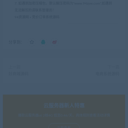
7. 如遇到加密压缩包，默认解压密码为"www.94zyw.com",如遇到
无法解压的请联系管理员！
94资源网
»
竞价订单系统源码
分享到：
上一篇
下一篇
好商城源码
电商系统源码
云服务器新人特惠
爆款云服务器s6 2核4G 低至0.46/天，具体规则查看活动详情
立即查看