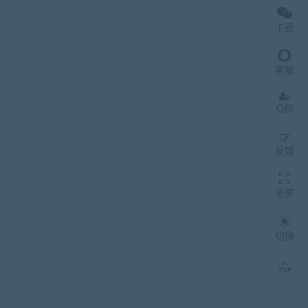
卡密
客服
Q群
反馈
全屏
切换