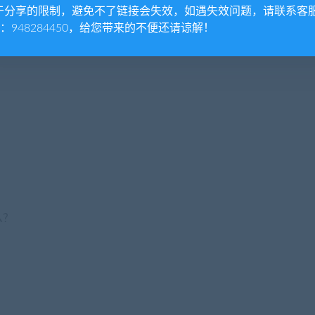
于分享的限制，避免不了链接会失效，如遇失效问题，请联系客
Q：948284450，给您带来的不便还请谅解！
么？