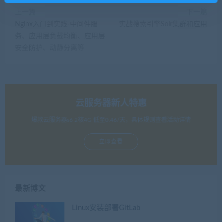
上一篇
下一篇
Nginx入门到实践-中间件服
实战搜索引擎Solr集群和应用
务、应用层负载均衡、应用层
安全防护、动静分离等
云服务器新人特惠
爆款云服务器s6 2核4G 低至0.46/天，具体规则查看活动详情
立即查看
最新博文
Linux安装部署GitLab