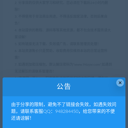
2. 分享目的仅供大家学习和研究，您必须在下载后24小时内删
除！
3. 不得使用于非法商业用途，不得违反国家法律。否则后果自
负！
4. 本站提供的教程、源码等等其他资源，都不包含技术服务请大
家谅解！
5. 如有链接无法下载、失效或广告，请联系管理员处理！
6. 本站资源售价只是赞助，收取费用仅维持本站的日常运营所
需！
7. 如遇到加密压缩包，默认解压密码为"www.94zyw.com",如遇到
无法解压的请联系管理员！
94资源网
»
深入Java程序性能调优视频(阿姆达尔定律、缓存组
×
件、并行开发、线程池、JVM调优)
公告
由于分享的限制，避免不了链接会失效，如遇失效问
分享到：
题，请联系客服QQ：948284450，给您带来的不便
还请谅解！