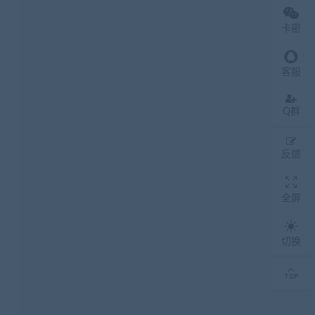
卡密
客服
Q群
反馈
全屏
切换