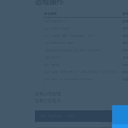
远程操作
查看git的配置
查看已配置项
git config --list