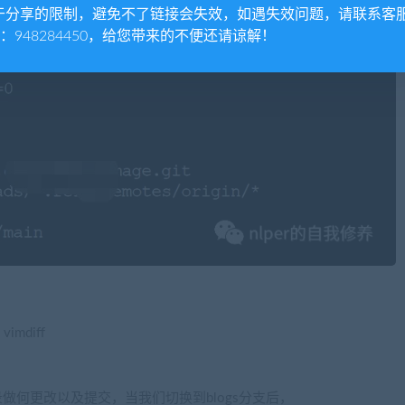
于分享的限制，避免不了链接会失效，如遇失效问题，请联系客
Q：948284450，给您带来的不便还请谅解！
vimdiff
在主目录做何更改以及提交，当我们切换到blogs分支后，