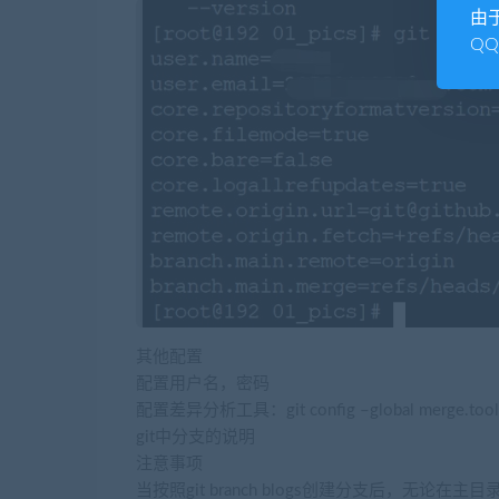
由
Q
其他配置
配置用户名，密码
配置差异分析工具：git config –global merge.tool 
git中分支的说明
注意事项
当按照git branch blogs创建分支后，无论