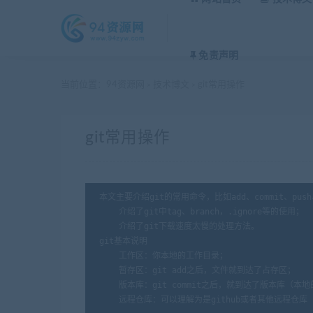
免责声明
当前位置：
94资源网
技术博文
git常用操作
>
>
git常用操作
本文主要介绍git的常用命令，比如add、commit、push、m
    介绍了git中tag、branch，.ignore等的使用；

    介绍了git下载速度太慢的处理方法。

git基本说明

    工作区：你本地的工作目录；

    暂存区：git add之后，文件就到达了占存区；

    版本库：git commit之后，就到达了版本库（本地
    远程仓库：可以理解为是github或者其他远程仓库