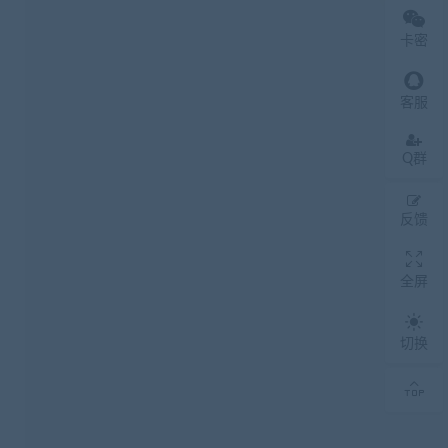
卡密
客服
Q群
反馈
全屏
切换