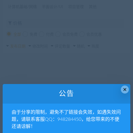
计算机基础/网络
平面设计/UI
项目管理
其他
价格
全部
免费
付费
会员免费
会员优惠
发布日期
修改时间
评论数量
随机
热度
×
公告
由于分享的限制，避免不了链接会失效，如遇失效问
题，请联系客服QQ：948284450，给您带来的不便
还请谅解！