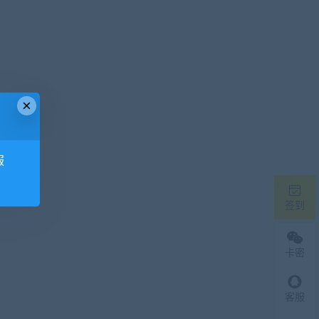
×
服
签到
卡密
客服