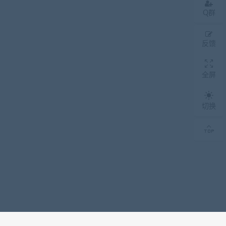
Q群
反馈
全屏
切换