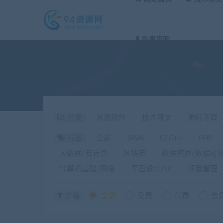
免责声明
分类
常用软件
技术博文
源码下载
标签
全部
JAVA
C/C++
PHP
大数据/云计算
区块链
数据挖掘/数据可
计算机基础/网络
平面设计/UI
项目管理
价格
全部
免费
付费
会