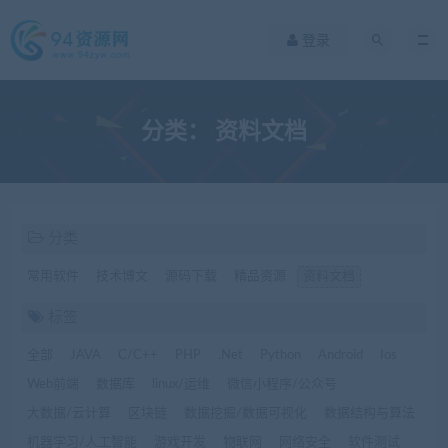
登录
分类：
资料文档
分类
常用软件
技术博文
源码下载
精品资源
资料文档
标签
全部
JAVA
C/C++
PHP
.Net
Python
Android
Ios
Web前端
数据库
linux/运维
微信小程序/公众号
大数据/云计算
区块链
数据挖掘/数据可视化
数据结构与算法
机器学习/人工智能
游戏开发
物联网
网络安全
软件测试