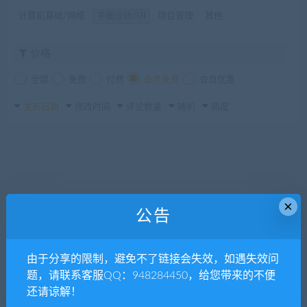
计算机基础/网络
平面设计/UI
项目管理
其他
价格
全部
免费
付费
会员免费
会员优惠
发布日期
修改时间
评论数量
随机
热度
×
公告
由于分享的限制，避免不了链接会失效，如遇失效问
题，请联系客服QQ：948284450，给您带来的不便
还请谅解！