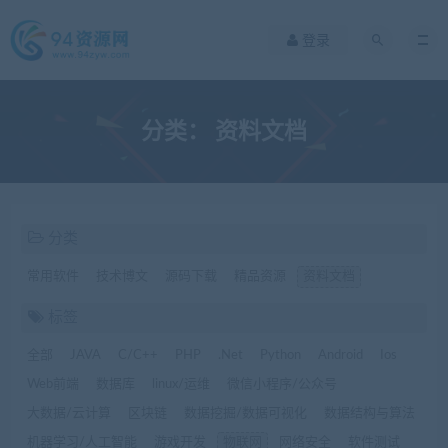
登录
分类：
资料文档
分类
常用软件
技术博文
源码下载
精品资源
资料文档
标签
全部
JAVA
C/C++
PHP
.Net
Python
Android
Ios
Web前端
数据库
linux/运维
微信小程序/公众号
大数据/云计算
区块链
数据挖掘/数据可视化
数据结构与算法
机器学习/人工智能
游戏开发
物联网
网络安全
软件测试