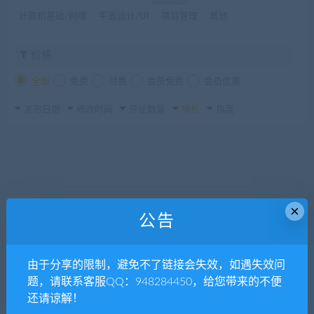
计算机基础/网络
平面设计/UI
项目管理
其他
价格
全部
免费
付费
会员免费
会员优惠
发布日期
修改时间
评论数量
随机
热度
×
公告
由于分享的限制，避免不了链接会失效，如遇失效问
题，请联系客服QQ：948284450，给您带来的不便
还请谅解！